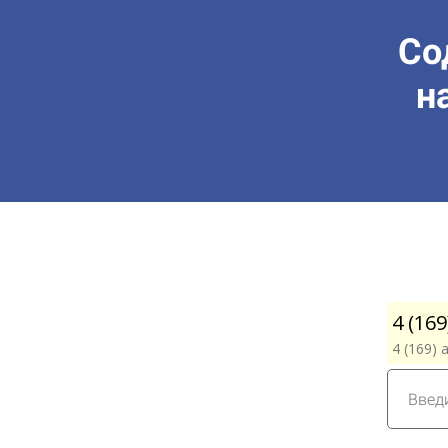
Со
н
4 (16
4 (169)